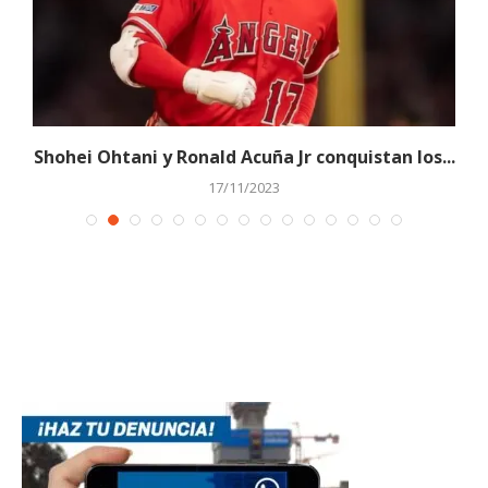
e
Shohei Ohtani y Ronald Acuña Jr conquistan los...
17/11/2023