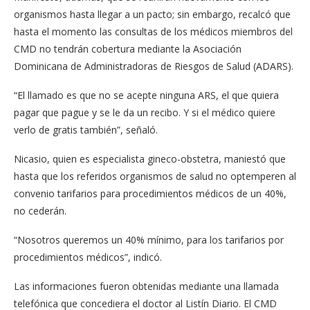
organismos hasta llegar a un pacto; sin em­bargo, recalcó que
hasta el momento las consultas de los médicos miembros del
CMD no tendrán cobertu­ra mediante la Asociación
Dominicana de Administra­doras de Riesgos de Salud (ADARS).
“El llamado es que no se acepte ninguna ARS, el que quiera
pagar que pague y se le da un recibo. Y si el mé­dico quiere
verlo de gratis también”, señaló.
Nicasio, quien es especia­lista gineco-obstetra, ma­niestó que
hasta que los re­feridos organismos de salud no optemperen al
convenio tarifarios para procedimien­tos médicos de un 40%,
no cederán.
“Nosotros queremos un 40% mínimo, para los tari­farios por
procedimientos médicos”, indicó.
Las informaciones fue­ron obtenidas mediante una llamada
telefónica que concediera el doctor al Lis­tín Diario. El CMD