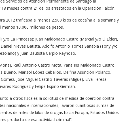
cial de Servicios de Atención Permanente de Santiago la
or 18 meses contra 21 de los arrestados en la Operación Falcón.
ara 2012 traficaba al menos 2,500 kilos de cocaína a la semana y
 al menos 10,000 millones de pesos.
 y/o La Princesa); Juan Maldonado Castro (Marcial y/o El Líder),
is Daniel Nieves Batista, Adolfo Antonio Torres Sanabia (Tony y/o
nezolano) y Juan Bautista Carpio Reynoso.
Moña), Raúl Antonio Castro Mota, Yana Iris Maldonado Castro,
es Bueno, Marisol López Ceballos, Delfina Asunción Polanco,
Gómez, José Miguel Castillo Taveras (Migue), Elva Teresa
avares Rodríguez y Felipe Espino Germán.
junto a otros fiscales la solicitud de medida de coerción contra
des nacionales e internacionales, lavaron cuantiosas sumas de
 cientos de miles de kilos de drogas hacia Europa, Estados Unidos
es producto de esa actividad criminal”.