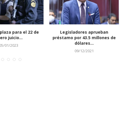
ombre que intentó
n sin autorización...
09/02/2023