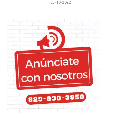
03/10/2022
Tres años entubado por causa
Gobierno da 48 horas a Haití
del Covid
que...
08/03/2023
12/09/2023