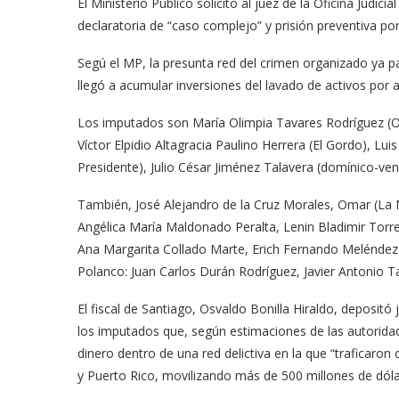
El Ministerio Público solicitó al juez de la Oficina Judi
declaratoria de “caso complejo” y prisión preventiva p
Segú el MP, la presunta red del crimen organizado ya p
llegó a acumular inversiones del lavado de activos por
Los imputados son María Olimpia Tavares Rodríguez (Oli
Víctor Elpidio Altagracia Paulino Herrera (El Gordo), Lu
Presidente), Julio César Jiménez Talavera (domínico-ve
También, José Alejandro de la Cruz Morales, Omar (La 
Angélica María Maldonado Peralta, Lenin Bladimir Torr
Ana Margarita Collado Marte, Erich Fernando Meléndez 
Polanco: Juan Carlos Durán Rodríguez, Javier Antonio T
El fiscal de Santiago, Osvaldo Bonilla Hiraldo, depositó 
los imputados que, según estimaciones de las autorida
dinero dentro de una red delictiva en la que “traficaron
y Puerto Rico, movilizando más de 500 millones de dólar