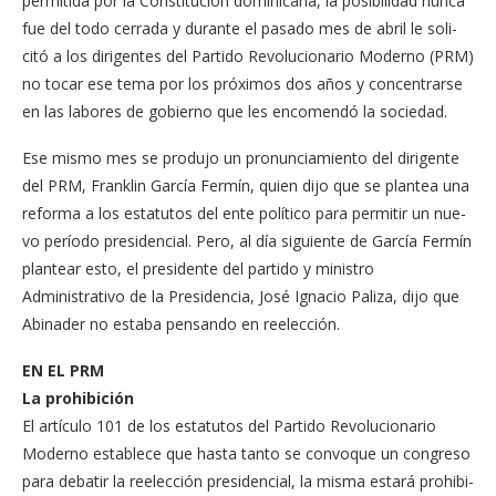
permitida por la Constitución dominicana, la posibilidad nunca
fue del todo cerrada y durante el pasado mes de abril le soli­
citó a los dirigentes del Par­tido Revolucionario Moder­no (PRM)
no tocar ese tema por los próximos dos años y concentrarse
en las labores de gobierno que les enco­mendó la sociedad.
Ese mismo mes se produ­jo un pronunciamiento del dirigente
del PRM, Franklin García Fermín, quien dijo que se plantea una
reforma a los estatutos del ente po­lítico para permitir un nue­
vo período presidencial. Pe­ro, al día siguiente de García Fermín
plantear esto, el pre­sidente del partido y minis­tro
Administrativo de la Pre­sidencia, José Ignacio Paliza, dijo que
Abinader no estaba pensando en reelección.
EN EL PRM
La prohibición
El artículo 101 de los es­tatutos del Partido Re­volucionario
Moderno establece que hasta tan­to se convoque un con­greso
para debatir la re­elección presidencial, la misma estará prohibi­