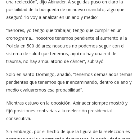
una reelección”, di­jo Abinader. A seguidas pu­so en claro la
posibilidad de la búsqueda de un nuevo mandato, algo que
aseguró “lo voy a analizar en un año y medio”
“Señores, yo tengo que trabajar, tengo que cumplir en un
cronograma… noso­tros tenemos pendiente el aumento a la
Policía en 500 dólares; nosotros no pode­mos seguir con el
sistema de salud que tenemos, aquí no hay una red de
trauma, no hay ambulatorio de cáncer”, subrayó.
Solo en Santo Domingo, añadió, “tenemos demasia­dos temas
pendientes que tenemos que ir encaminan­do, dentro de año y
medio evaluaremos esa probabili­dad”.
Mientras estuvo en la opo­sición, Abinader siempre mostró y
fijó posiciones con­trarias a la reelección presi­dencial
consecutiva.
Sin embargo, por el he­cho de que la figura de la re­elección es