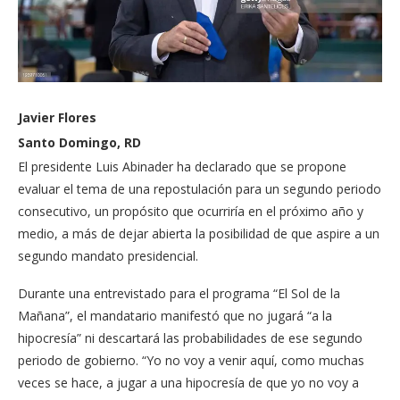
Javier Flores
Santo Domingo, RD
El presidente Luis Abina­der ha declarado que se propone
evaluar el tema de una repostulación pa­ra un segundo periodo
consecutivo, un propósito que ocurriría en el próxi­mo año y
medio, a más de dejar abierta la posibili­dad de que aspire a un
se­gundo mandato presiden­cial.
Durante una entrevista­do para el programa “El Sol de la
Mañana”, el man­datario manifestó que no jugará “a la
hipocresía” ni descartará las probabili­dades de ese segundo
pe­riodo de gobierno. “Yo no voy a venir aquí, como mu­chas
veces se hace, a jugar a una hipocresía de que yo no voy a