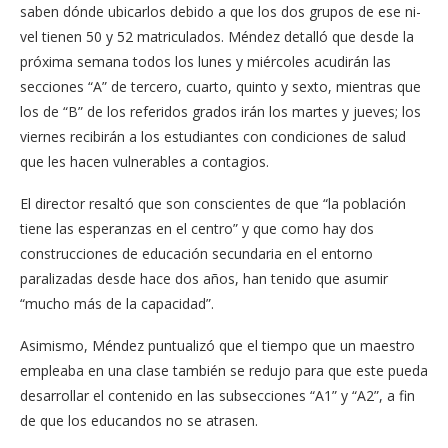
saben dónde ubicarlos debido a que los dos grupos de ese ni­
vel tienen 50 y 52 matricu­lados. Méndez detalló que desde la
próxima semana todos los lunes y miércoles acudirán las
secciones “A” de tercero, cuarto, quinto y sexto, mientras que
los de “B” de los referidos grados irán los martes y jueves; los
viernes recibirán a los estu­diantes con condiciones de salud
que les hacen vulne­rables a contagios.
El director resaltó que son conscientes de que “la población
tiene las espe­ranzas en el centro” y que como hay dos
construccio­nes de educación secunda­ria en el entorno
paralizadas desde hace dos años, han tenido que asumir
“mucho más de la capacidad”.
Asimismo, Méndez pun­tualizó que el tiempo que un maestro
empleaba en una clase también se redujo pa­ra que este pueda
desarro­llar el contenido en las sub­secciones “A1” y “A2”, a fin
de que los educandos no se atrasen.