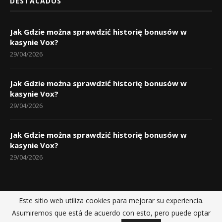
DESTACADOS
Jak Gdzie można sprawdzić historię bonusów w
kasynie Vox?
29/04/2026
Jak Gdzie można sprawdzić historię bonusów w
kasynie Vox?
29/04/2026
Jak Gdzie można sprawdzić historię bonusów w
kasynie Vox?
29/04/2026
Este sitio web utiliza cookies para mejorar su experiencia.
Inicio
Políticas de privacidad
Sobre nosotros
Contactos
Asumiremos que está de acuerdo con esto, pero puede optar
@2025 - Noticias Dajabon fue construida por
Dajao Productions