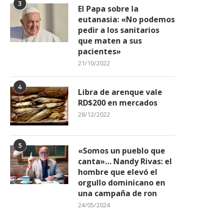
3
Premian a los ganadores en
El béisbol y la mafia en l
El Papa sobre la
torneo de boliche...
taquillas...
eutanasia: «No podemos
24/02/2022
31/10/2022
pedir a los sanitarios
que maten a sus
pacientes»
21/10/2022
4
Libra de arenque vale
RD$200 en mercados
28/12/2022
5
«Somos un pueblo que
canta»… Nandy Rivas: el
hombre que elevó el
orgullo dominicano en
una campaña de ron
24/05/2024