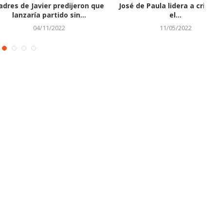
a lidera a criollos en
Equipos infantil y juvenil
el...
clasifican a Campeonato
Panamericano...
11/05/2022
04/04/2023