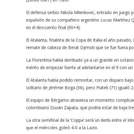
El defensa serbio Nikola Milenkovic, entrado en juego par
expulsión de su compañero argentino Lucas Martínez Qua
en el descuento final (90+4).
El Atalanta, finalista de la Copa de Italia el año pasad
remate de cabeza de Berat Djimsiti que se fue fuera po
La Fiorentina había derribado ya a un grande en octavos,
mérito de empezar fuerte al adelantarse en el 9 con un
El Atalanta había podido remontar, con un disparo bajo
solitario de Jérémie Boga (56), pero Piatek (71) igualó
El equipo de Bérgamo atraviesa un momento complicado
colombiano Duván Zapata, que podría estar de baja tr
La otra semifinal de la ‘Coppa’ será un derbi entre el In
que el miércoles goleó 4-0 a la Lazio.