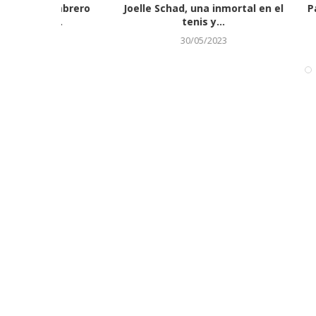
ortal en el
Padres de Javier predijeron que
José de Paul
lanzaría partido sin...
04/11/2022