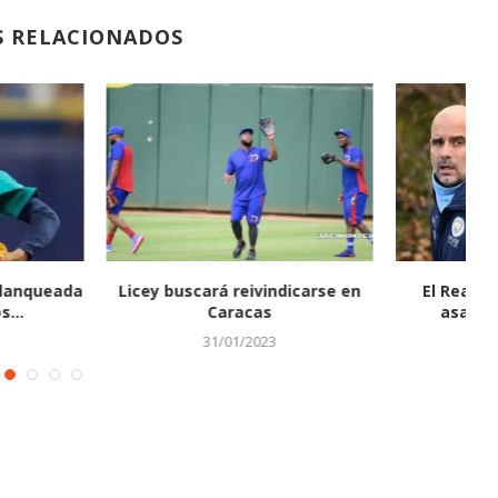
S RELACIONADOS
adrid-City, primer
Miguel Cabrera dispara tres hits
Fr
por una plaza...
y se coloca...
25/04/2022
21/04/2022