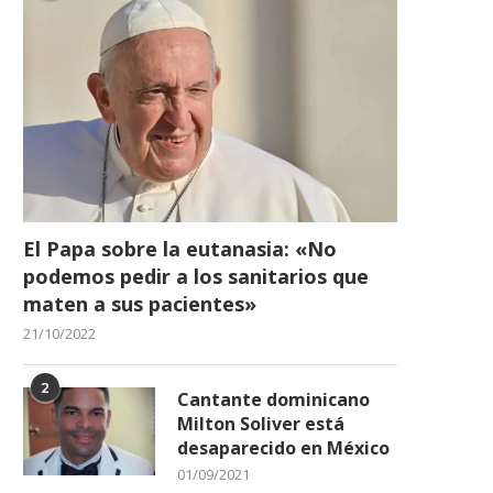
El Papa sobre la eutanasia: «No
podemos pedir a los sanitarios que
amber Valdez logra se victoria
La NBA se prepara para la r
maten a sus pacientes»
10 con los...
final...
21/10/2022
31/08/2023
22/02/2022
2
Cantante dominicano
Milton Soliver está
desaparecido en México
01/09/2021